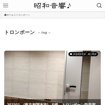
ホーム
トロンボーン
トロンボーン
– tag –
管楽器防音室 施工事例
202303 (東京都調布市) F様 トロンボーン防音室