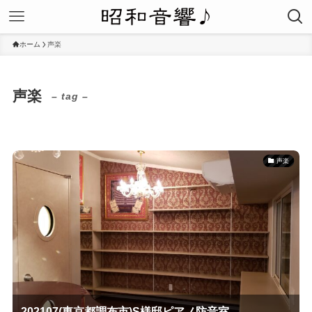
ホーム
声楽
声楽
– tag –
声楽
202107(東京都調布市)S様邸ピアノ防音室