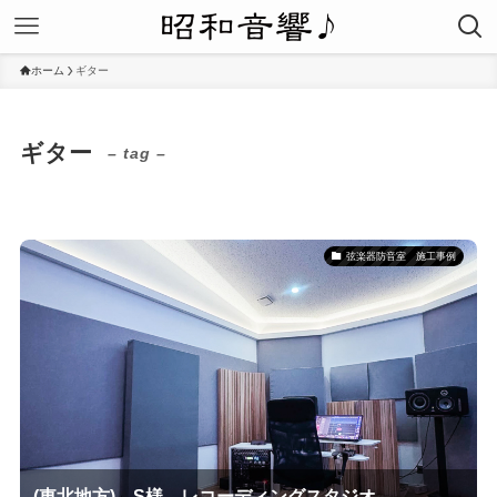
ホーム
ギター
ギター
– tag –
弦楽器防音室 施工事例
(東北地方) S様 レコーディングスタジオ