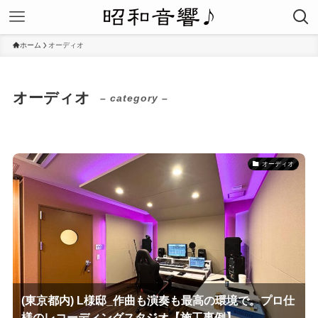
ホーム
オーディオ
オーディオ
– category –
オーディオ
(東京都内) L様邸_作曲も演奏も最高の環境で。プロ仕
様のレコーディングスタジオ【施工事例】