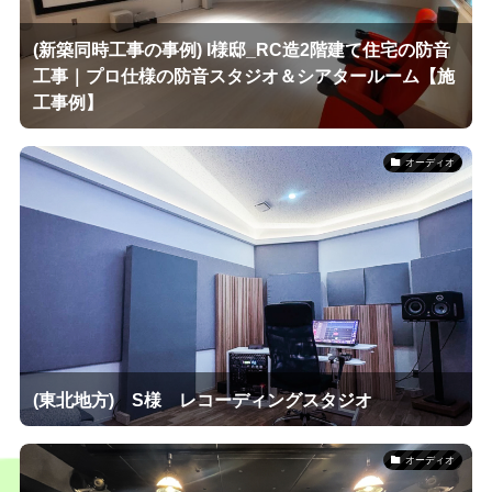
(新築同時工事の事例) I様邸_RC造2階建て住宅の防音
工事｜プロ仕様の防音スタジオ＆シアタールーム【施
工事例】
オーディオ
(東北地方) S様 レコーディングスタジオ
オーディオ