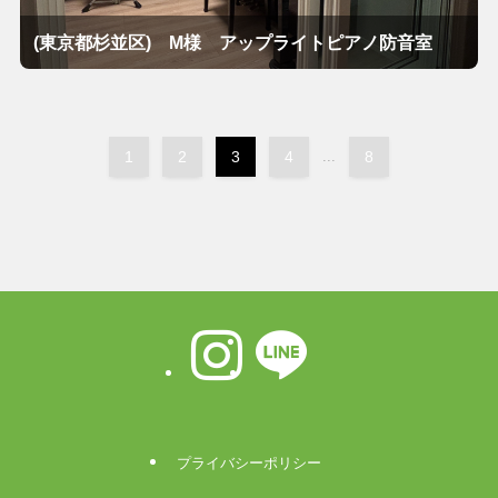
(東京都杉並区) M様 アップライトピアノ防音室
1
2
3
4
...
8
プライバシーポリシー