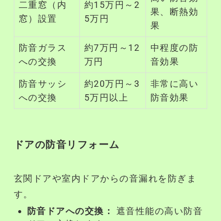
二重窓（内
約15万円～2
果、断熱効
窓）設置
5万円
果
防音
ガラス
約7万円～12
中程度の
防
への交換
万円
音
効果
防音
サッシ
約20万円～3
非常に高い
への交換
5万円以上
防音
効果
ドアの
防音リフォーム
玄関ドアや室内ドアからの音漏れを防ぎま
す。
防音
ドアへの交換：
遮音
性能の高い
防音