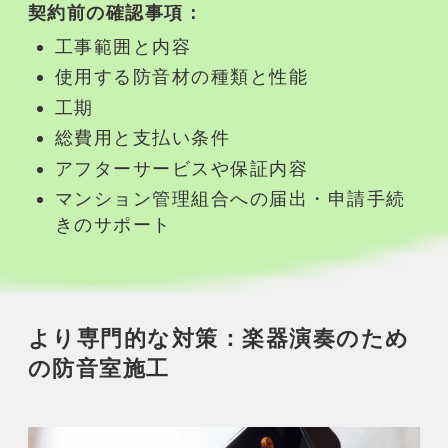
契約前の確認事項：
工事範囲と内容
使用する
防音
材の種類と性能
工期
総費用と支払い条件
アフターサービスや保証内容
マンション
管理組合への届出・申請手続
きのサポート
より専門的な対策：
楽器演奏
のため
の
防音室
施工