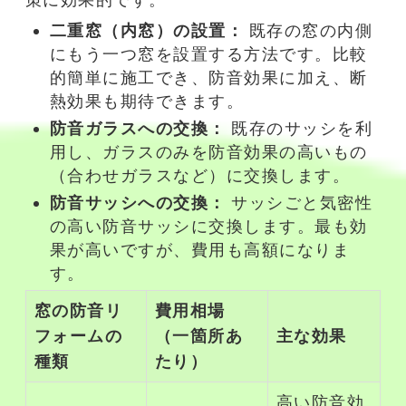
二重窓（内窓）の設置：
既存の窓の内側
にもう一つ窓を設置する方法です。比較
的簡単に施工でき、
防音
効果に加え、断
熱効果も期待できます。
防音
ガラスへの交換：
既存のサッシを利
用し、ガラスのみを
防音
効果の高いもの
（合わせガラスなど）に交換します。
防音
サッシへの交換：
サッシごと気密性
の高い
防音
サッシに交換します。最も効
果が高いですが、費用も高額になりま
す。
窓の
防音リ
費用相場
フォーム
の
（一箇所あ
主な効果
種類
たり）
高い
防音
効