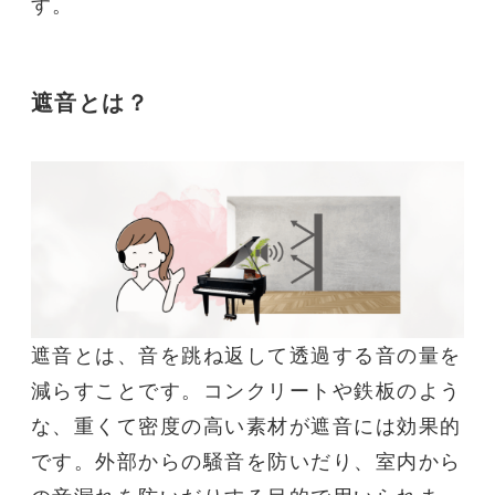
す。
遮音とは？
遮音
とは、音を跳ね返して透過する音の量を
減らすことです。コンクリートや鉄板のよう
な、重くて密度の高い素材が
遮音
には効果的
です。外部からの
騒音
を防いだり、室内から