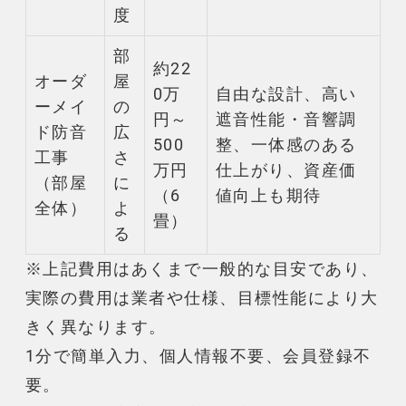
度
部
約22
オーダ
屋
0万
自由な設計、高い
ーメイ
の
円～
遮音
性能・音響調
ド
防音
広
500
整、一体感のある
工事
さ
万円
仕上がり、資産価
（部屋
に
（6
値向上も期待
全体）
よ
畳）
る
※上記費用はあくまで一般的な目安であり、
実際の費用は業者や仕様、目標性能により大
きく異なります。
1分で簡単入力、個人情報不要、会員登録不
要。