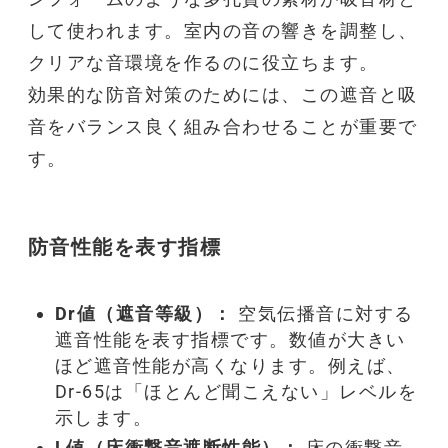
して使われます。室内の音の響きを調整し、
クリアな音環境を作るのに役立ちます。
効果的な
防音
対策のためには、この
遮音
と
吸
音
をバランス良く組み合わせることが重要で
す。
防音
性能を表す指標
Dr値（遮音等級）：
空気伝播音に対する
遮音
性能を表す指標です。数値が大きい
ほど
遮音
性能が高くなります。例えば、
Dr-65は「ほとんど聞こえない」レベルを
示します。
L値（床衝撃音遮断性能）：
床の衝撃音