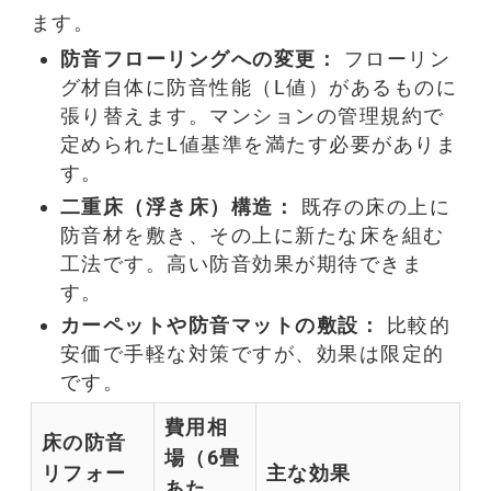
ます。
防音
フローリングへの変更：
フローリン
グ材自体に
防音
性能（L値）があるものに
張り替えます。
マンション
の管理規約で
定められたL値基準を満たす必要がありま
す。
二重床（浮き床）構造：
既存の床の上に
防音
材を敷き、その上に新たな床を組む
工法です。高い
防音
効果が期待できま
す。
カーペットや
防音
マットの敷設：
比較的
安価で手軽な対策ですが、効果は限定的
です。
費用相
床の
防音
場（6畳
リフォー
主な効果
あた