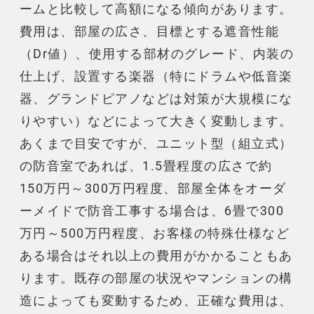
ーム
と比較して高額になる傾向があります。
費用は、部屋の広さ、目標とする
遮音
性能
（Dr値）、使用する部材のグレード、内装の
仕上げ、設置する
楽器
（特にドラムや低音楽
器、グランドピアノなどは対策が大規模にな
りやすい）などによって大きく変動します。
あくまで目安ですが、ユニット型（組立式）
の
防音室
であれば、1.5畳程度の広さで約
150万円～300万円程度、部屋全体をオーダ
ーメイドで
防音工事
する場合は、6畳で300
万円～500万円程度、お客様の特殊仕様など
ある場合はそれ以上の費用がかかることもあ
ります。既存の部屋の状況や
マンション
の構
造によっても変動するため、正確な費用は、