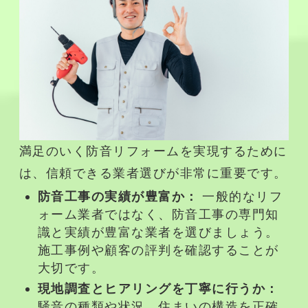
満足のいく
防音リフォーム
を実現するために
は、信頼できる業者選びが非常に重要です。
防音工事
の実績が豊富か：
一般的な
リフ
ォーム
業者ではなく、
防音工事
の専門知
識と実績が豊富な業者を選びましょう。
施工事例や顧客の評判を確認することが
大切です。
現地調査とヒアリングを丁寧に行うか：
騒音
の種類や状況、住まいの構造を正確