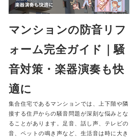
マンション
の
防音リフ
ォーム
完全ガイド｜騒
音対策・楽器演奏も快
適に
集合住宅である
マンション
では、上下階や隣
接する住戸からの
騒音
問題が深刻な悩みとな
ることがあります。足音、話し声、テレビの
音、ペットの鳴き声など、生活音は時に大き