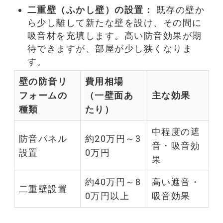
二重壁（ふかし壁）の設置：
既存の壁か
ら少し離して新たな壁を設け、その間に
吸音
材を充填します。高い
防音
効果が期
待できますが、部屋が少し狭くなりま
す。
壁の
防音リ
費用相場
フォーム
の
（一壁面あ
主な効果
種類
たり）
中程度の
遮
防音
パネル
約20万円～3
音
・
吸音
効
設置
0万円
果
約40万円～8
高い
遮音
・
二重壁設置
0万円以上
吸音
効果