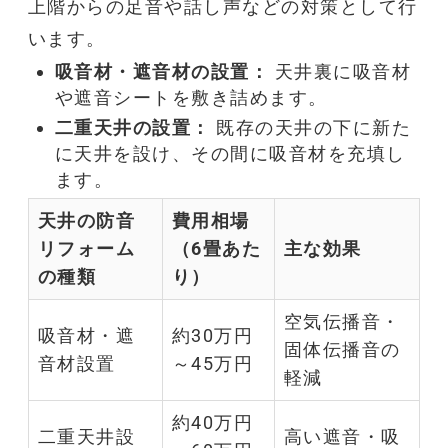
上階からの足音や話し声などの対策として行
います。
吸音
材・
遮音
材の設置：
天井裏に
吸音
材
や
遮音
シートを敷き詰めます。
二重天井の設置：
既存の天井の下に新た
に天井を設け、その間に
吸音
材を充填し
ます。
天井の
防音
費用相場
リフォーム
（6畳あた
主な効果
の種類
り）
空気伝播音・
吸音
材・
遮
約30万円
固体伝播音の
音
材設置
～45万円
軽減
約40万円
二重天井設
高い
遮音
・
吸