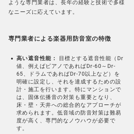
ような専門業者は、長年の経験と技術で多様
なニーズに応えています。
専門業者による
楽器用防音室
の特徴
高い
遮音
性能：
目標とする
遮音
性能（Dr
値、例えばピアノであればDr-60～Dr-
65、ドラムであればDr-70以上など）を
明確に設定し、それを達成するための設
計・施工を行います。特に
マンション
で
は、固体伝播音の対策も重要となり、
床・壁・天井への総合的なアプローチが
求められます。低音域の
防音
対策は難易
度が高く、専門的なノウハウが必要で
す。