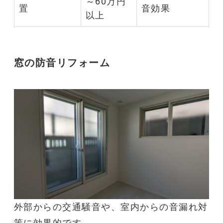
～60万円
置
音
効果
以上
窓の
防音リフォーム
外部からの交通
騒音
や、室内からの音漏れ対
策に効果的です。