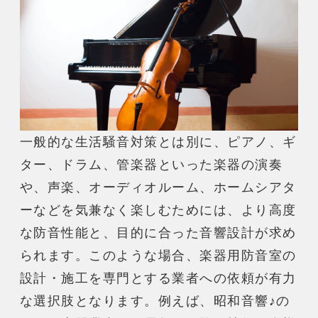
一般的な生活
騒音
対策とは別に、ピアノ、ギ
ター、ドラム、管楽器といった
楽器
の演奏
や、声楽、オーディオルーム、ホームシアタ
ーなどを気兼なく楽しむためには、より高度
な
防音
性能と、目的に合った音響設計が求め
られます。このような場合、
楽器用防音室
の
設計・施工を専門とする業者への依頼が有力
な選択肢となります。例えば、昭和音響♪の