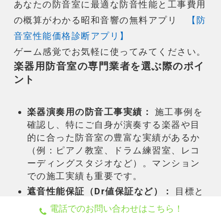
あなたの防音室に最適な防音性能と工事費用
の概算がわかる昭和音響の
無料アプリ
【防
音室性能価格診断アプリ】
ゲーム感覚でお気軽に使ってみてください。
楽器用防音室
の専門業者を選ぶ際のポイ
ント
楽器演奏
用の
防音工事
実績：
施工事例を
確認し、特にご自身が演奏する
楽器
や目
的に合った
防音室
の豊富な実績があるか
（例：ピアノ教室、ドラム練習室、レコ
ーディングスタジオなど）。
マンション
での施工実績も重要です。
遮音
性能保証（Dr値保証など）：
目標と
する
遮音
性能を契約書に明記し、完成後
電話でのお問い合わせはこちら！
に測定を含め、保証してくれるか確認し