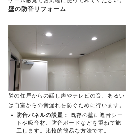
ゲーム感覚でお気軽に使ってみてください。
壁の
防音リフォーム
隣の住戸からの話し声やテレビの音、あるい
は自室からの音漏れを防ぐために行います。
防音
パネルの設置：
既存の壁に
遮音
シー
トや
吸音
材、
防音
ボードなどを重ねて施
工します。比較的簡易な方法です。