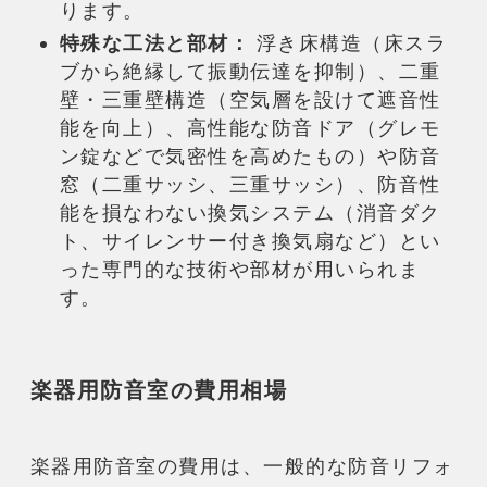
ります。
特殊な工法と部材：
浮き床構造（床スラ
ブから絶縁して振動伝達を抑制）、二重
壁・三重壁構造（空気層を設けて
遮音
性
能を向上）、高性能な
防音
ドア（グレモ
ン錠などで気密性を高めたもの）や
防音
窓（二重サッシ、三重サッシ）、
防音
性
能を損なわない換気システム（消音ダク
ト、サイレンサー付き換気扇など）とい
った専門的な技術や部材が用いられま
す。
楽器用防音室
の費用相場
楽器用防音室
の費用は、一般的な
防音リフォ