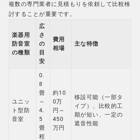
複数の専門業者に見積もりを依頼して比較検
討することが重要です。
広
楽器用
さ
費用
防音室
の
主な特徴
相場
の種類
目
安
0.
8
畳
約10
移設可能（一部タ
ユニッ
～
0万
イプ）、比較的工
ト型
防
4.
円～
期が短い、一定の
音室
5
450
遮音
性能
畳
万円
程