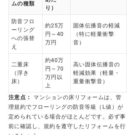
ム
の種類
り）
防音
フロ
約25万
固体伝播音の軽減
ーリング
円～40
（特に軽量衝撃
への張替
万円
音）
え
約40万
二重床
高い固体伝播音の
円～70
（浮き
軽減効果（軽量・
万円以
床）
重量衝撃音）
上
注意点：
マンション
の床
リフォーム
は、管
理規約でフローリングの
防音
等級（L値）が
定められている場合がほとんどです。必ず事
前に確認し、規約を遵守した
リフォーム
を行