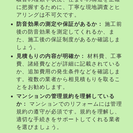
に把握するために、丁寧な現地調査とヒ
アリングは不可欠です。
防音
効果の測定や保証があるか：
施工前
後の
防音
効果を測定してくれるか、ま
た、施工後の保証制度があるか確認しま
しょう。
見積もりの内容が明確か：
材料費、工事
費、諸経費などが詳細に記載されている
か、追加費用の発生条件などを確認しま
す。複数の業者から相見積もりを取るこ
とをお勧めします。
マンション
の管理規約を理解している
か：
マンション
での
リフォーム
には管理
規約の遵守が必須です。規約を理解し、
適切な手続きをサポートしてくれる業者
を選びましょう。