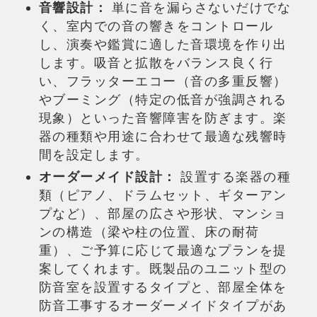
音響設計：
単に音を漏らさないだけでな
く、室内での音の響きをコントロール
し、演奏や鑑賞に適した音環境を作り出
します。
吸音
と拡散をバランス良く行
い、フラッターエコー（音の多重反響）
やブーミング（特定の低音が強調される
現象）といった音響障害を防ぎます。楽
器の種類や用途に合わせて最適な残響時
間を設定します。
オーダーメイド設計：
設置する
楽器
の種
類（ピアノ、ドラムセット、ギターアン
プなど）、部屋の広さや形状、
マンショ
ン
の構造（梁や柱の位置、床の耐荷
重）、ご予算に応じて最適なプランを提
案してくれます。既製品のユニット型の
防音室
を設置するタイプと、部屋全体を
防音工事
するオーダーメイドタイプがあ